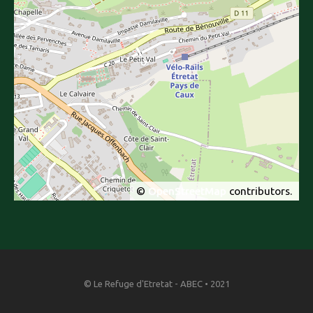
©
OpenStreetMap
contributors.
© Le Refuge d'Etretat - ABEC • 2021